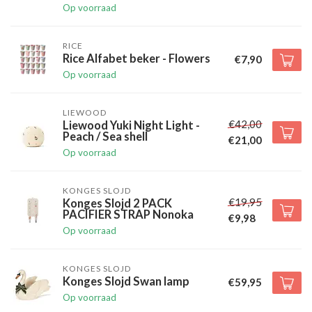
Op voorraad
RICE
Rice Alfabet beker - Flowers
€7,90
Op voorraad
LIEWOOD
€42,00
Liewood Yuki Night Light -
Peach / Sea shell
€21,00
Op voorraad
KONGES SLOJD
€19,95
Konges Slojd 2 PACK
PACIFIER STRAP Nonoka
€9,98
Op voorraad
KONGES SLOJD
Konges Slojd Swan lamp
€59,95
Op voorraad