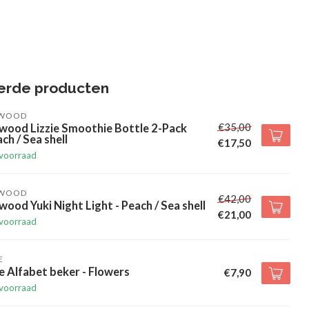
erde producten
EWOOD
€35,00
wood Lizzie Smoothie Bottle 2-Pack
ch / Sea shell
€17,50
voorraad
EWOOD
€42,00
wood Yuki Night Light - Peach / Sea shell
€21,00
voorraad
E
e Alfabet beker - Flowers
€7,90
voorraad