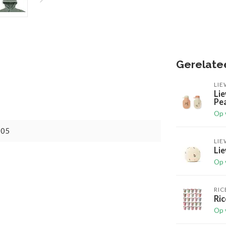
Gerelate
LI
Lie
Pea
Op 
905
LI
Lie
Op 
RIC
Ric
Op 