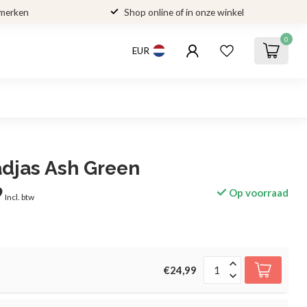
 merken
Shop online of in onze winkel
0
EUR
adjas Ash Green
9
Op voorraad
Incl. btw
€24,99