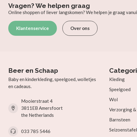
Vragen? We helpen graag
Online shoppen of liever langskomen? We helpen je graag vanui
Klantenservice
Over ons
Beer en Schaap
Categor
Baby en kinderkleding, speelgoed, wolletjes
Kleding
en cadeaus.
Speelgoed
Wol
Mooierstraat 4
3811EB Amersfoort
Verzorging 
the Netherlands
Barnsteen
Seizoenstafel
033 785 5446