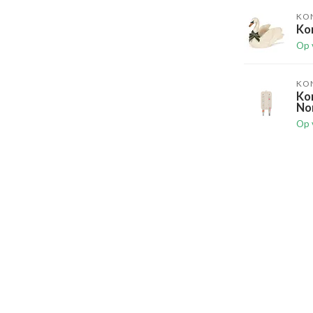
KO
Ko
Op 
KO
Ko
No
Op 