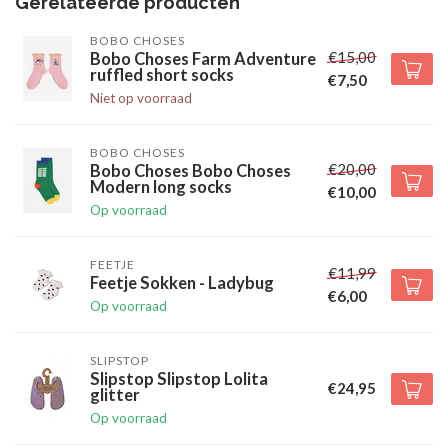
Gerelateerde producten
BOBO CHOSES
€15,00
Bobo Choses Farm Adventure
ruffled short socks
€7,50
Niet op voorraad
BOBO CHOSES
€20,00
Bobo Choses Bobo Choses
Modern long socks
€10,00
Op voorraad
FEETJE
€11,99
Feetje Sokken - Ladybug
€6,00
Op voorraad
SLIPSTOP
Slipstop Slipstop Lolita
€24,95
glitter
Op voorraad