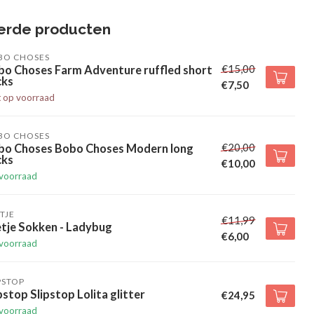
erde producten
BO CHOSES
€15,00
bo Choses Farm Adventure ruffled short
cks
€7,50
t op voorraad
BO CHOSES
€20,00
bo Choses Bobo Choses Modern long
cks
€10,00
voorraad
TJE
€11,99
tje Sokken - Ladybug
€6,00
voorraad
PSTOP
pstop Slipstop Lolita glitter
€24,95
voorraad