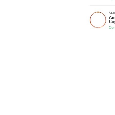
AM
Am
Cog
Op 