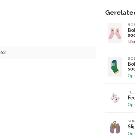
Gerelate
BO
Bo
so
Nie
963
BO
Bo
so
Op 
FEE
Fee
Op 
SLI
Sli
Op 