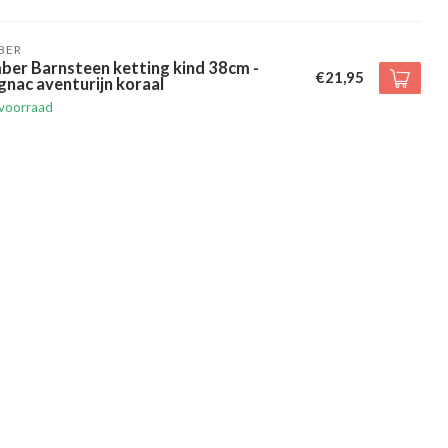
BER
ber Barnsteen ketting kind 38cm -
€21,95
nac aventurijn koraal
voorraad