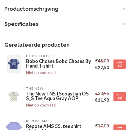
Productomschrijving
Specificaties
Gerelateerde producten
BOBO CHOSES
€45,00
Bobo Choses Bobo Choses By
Hand T-shirt
€22,50
Niet op voorraad
THE NEW
€23,95
The New TNSTSebastian OS
S_S Tee Aqua Gray AOP
€11,98
Niet op voorraad
REPOSE AMS
€37,00
Repose AMS 55. tee shirt