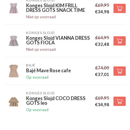
KONGES SLOJD
€69,95
Konges Slojd KIM FRILL
DRESS GOTS SNACK TIME
€34,98
Niet op voorraad
KONGES SLOJD
€64,95
Konges Slojd VIANNA DRESS
GOTS FIOLA
€32,48
Niet op voorraad
BAJÉ
€74,00
Bajé Mave Rose cafe
€37,01
Op voorraad
KONGES SLOJD
€69,95
Konges Slojd COCO DRESS
GOTS leo
€34,98
Op voorraad