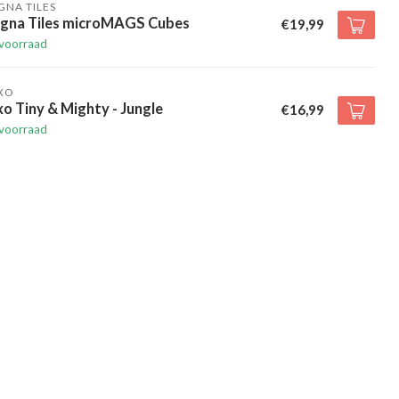
NA TILES
gna Tiles microMAGS Cubes
€19,99
voorraad
XO
xo Tiny & Mighty - Jungle
€16,99
voorraad