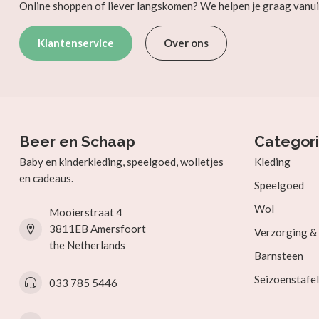
Online shoppen of liever langskomen? We helpen je graag vanui
Klantenservice
Over ons
Beer en Schaap
Categor
Baby en kinderkleding, speelgoed, wolletjes
Kleding
en cadeaus.
Speelgoed
Wol
Mooierstraat 4
3811EB Amersfoort
Verzorging 
the Netherlands
Barnsteen
Seizoenstafel
033 785 5446