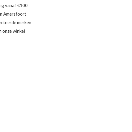
ing vanaf €100
in Amersfoort
ecteerde merken
in onze winkel