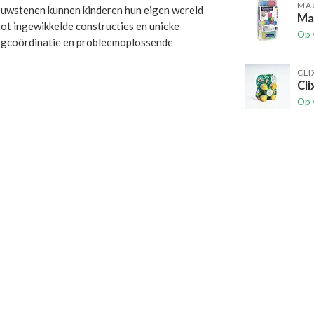
MAG
bouwstenen kunnen kinderen hun eigen wereld
Ma
tot ingewikkelde constructies en unieke
Op 
oogcoördinatie en probleemoplossende
CLI
Cli
Op 