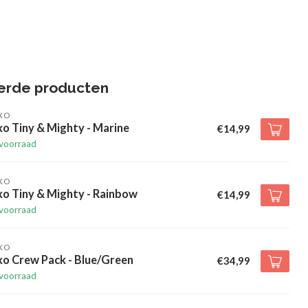
erde producten
XO
xo Tiny & Mighty - Marine
€14,99
voorraad
XO
xo Tiny & Mighty - Rainbow
€14,99
voorraad
XO
xo Crew Pack - Blue/Green
€34,99
voorraad