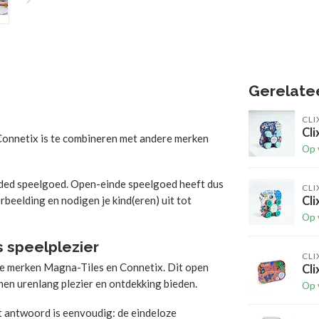
Gerelate
CLI
Cli
onnetix is te combineren met andere merken
Op 
ded speelgoed. Open-einde speelgoed heeft dus
CLI
beelding en nodigen je kind(eren) uit tot
Cli
Op 
 speelplezier
CLI
e merken Magna-Tiles en Connetix. Dit open
Cli
 hen urenlang plezier en ontdekking bieden.
Op 
antwoord is eenvoudig: de eindeloze