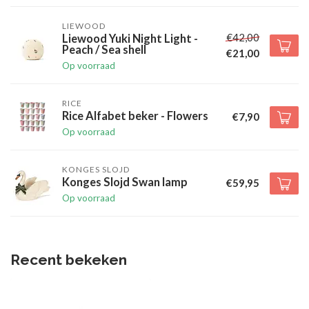
LIEWOOD
€42,00
Liewood Yuki Night Light -
Peach / Sea shell
€21,00
Op voorraad
RICE
Rice Alfabet beker - Flowers
€7,90
Op voorraad
KONGES SLOJD
Konges Slojd Swan lamp
€59,95
Op voorraad
Recent bekeken