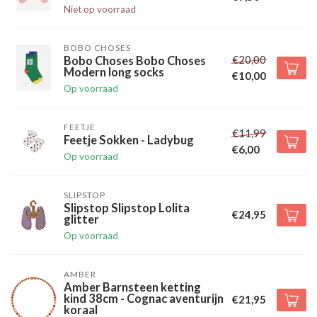
Niet op voorraad
BOBO CHOSES
€20,00
Bobo Choses Bobo Choses
Modern long socks
€10,00
Op voorraad
FEETJE
€11,99
Feetje Sokken - Ladybug
€6,00
Op voorraad
SLIPSTOP
Slipstop Slipstop Lolita
€24,95
glitter
Op voorraad
AMBER
Amber Barnsteen ketting
kind 38cm - Cognac aventurijn
€21,95
koraal