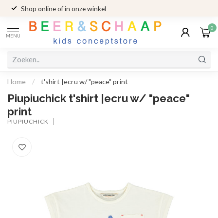
Shop online of in onze winkel
0
MENU
Home
/
t'shirt |ecru w/ "peace" print
Piupiuchick t'shirt |ecru w/ "peace"
print
PIUPIUCHICK