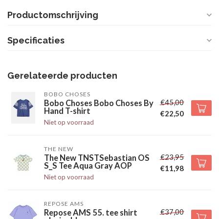
Productomschrijving
Specificaties
Gerelateerde producten
BOBO CHOSES
€45,00
Bobo Choses Bobo Choses By
Hand T-shirt
€22,50
Niet op voorraad
THE NEW
€23,95
The New TNSTSebastian OS
S_S Tee Aqua Gray AOP
€11,98
Niet op voorraad
REPOSE AMS
€37,00
Repose AMS 55. tee shirt