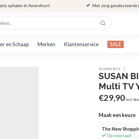
atis ophalen in Amersfoort
Met zorg geselecteerde
er en Schaap
Merken
Klantenservice
SALE
SUSAN BIJL
SUSAN BI
Multi TV 
€29,90
Incl. bt
Maak een keuze
The New Shoppin
Op voorraad