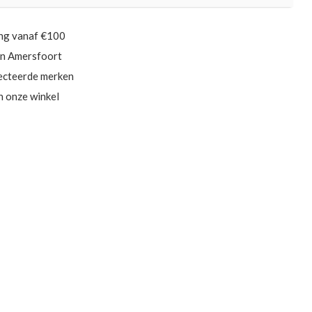
ing vanaf €100
in Amersfoort
ecteerde merken
in onze winkel