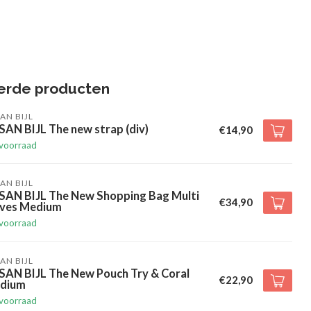
erde producten
AN BIJL
AN BIJL The new strap (div)
€14,90
voorraad
AN BIJL
SAN BIJL The New Shopping Bag Multi
€34,90
ives Medium
voorraad
AN BIJL
SAN BIJL The New Pouch Try & Coral
€22,90
dium
voorraad