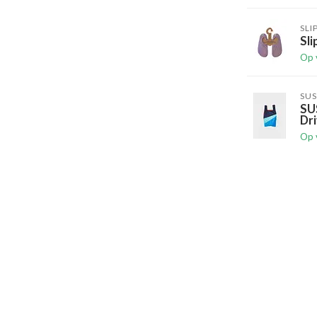
SLI
Sli
Op 
SUS
SU
Dri
Op 