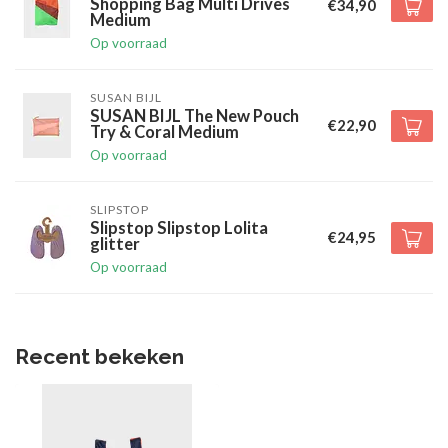
Shopping Bag Multi Drives
€34,90
Medium
Op voorraad
SUSAN BIJL
SUSAN BIJL The New Pouch
€22,90
Try & Coral Medium
Op voorraad
SLIPSTOP
Slipstop Slipstop Lolita
€24,95
glitter
Op voorraad
Recent bekeken