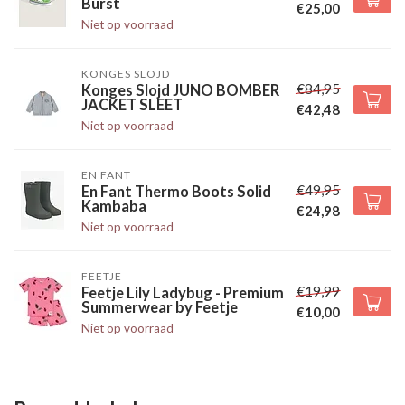
Burst
€25,00
Niet op voorraad
KONGES SLOJD
€84,95
Konges Slojd JUNO BOMBER
JACKET SLEET
€42,48
Niet op voorraad
EN FANT
€49,95
En Fant Thermo Boots Solid
Kambaba
€24,98
Niet op voorraad
FEETJE
€19,99
Feetje Lily Ladybug - Premium
Summerwear by Feetje
€10,00
Niet op voorraad