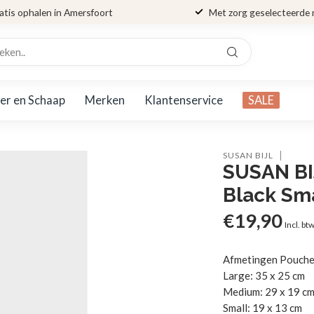
atis ophalen in Amersfoort
Met zorg geselecteerde
er en Schaap
Merken
Klantenservice
SALE
SUSAN BIJL
SUSAN BI
Black Sm
€19,90
Incl. bt
Afmetingen Pouche
Large: 35 x 25 cm
Medium: 29 x 19 c
Small: 19 x 13 cm