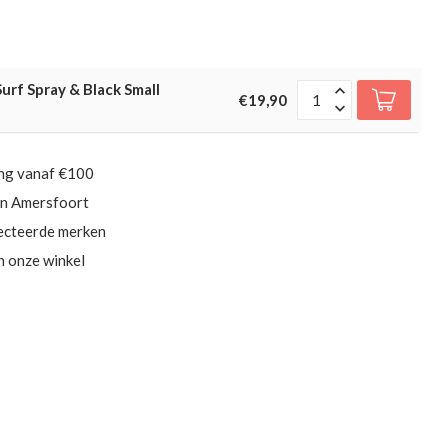
rf Spray & Black Small
€19,90
ing vanaf €100
in Amersfoort
ecteerde merken
in onze winkel