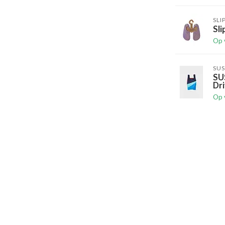
SLI
Sli
Op 
SUS
SU
Dri
Op 