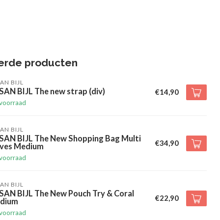
erde producten
AN BIJL
AN BIJL The new strap (div)
€14,90
voorraad
AN BIJL
SAN BIJL The New Shopping Bag Multi
€34,90
ives Medium
voorraad
AN BIJL
SAN BIJL The New Pouch Try & Coral
€22,90
dium
voorraad