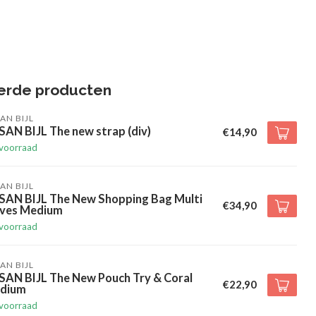
erde producten
AN BIJL
AN BIJL The new strap (div)
€14,90
voorraad
AN BIJL
SAN BIJL The New Shopping Bag Multi
€34,90
ives Medium
voorraad
AN BIJL
SAN BIJL The New Pouch Try & Coral
€22,90
dium
voorraad