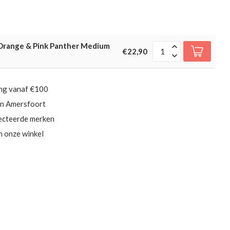
range & Pink Panther Medium
€22,90
ing vanaf €100
in Amersfoort
ecteerde merken
in onze winkel