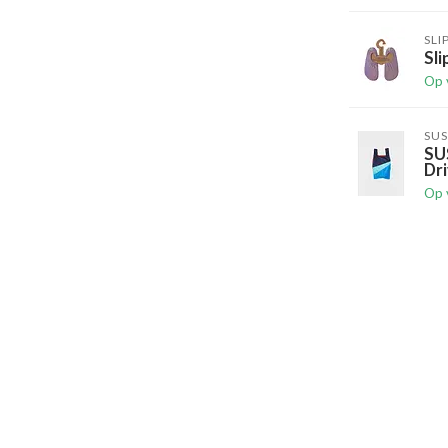
SLI
Sli
Op 
SUS
SU
Dri
Op 