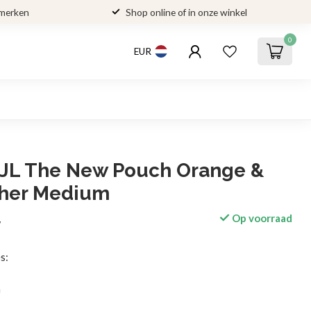
 merken
Shop online of in onze winkel
0
EUR
JL The New Pouch Orange &
ther Medium
Op voorraad
w
s:
m