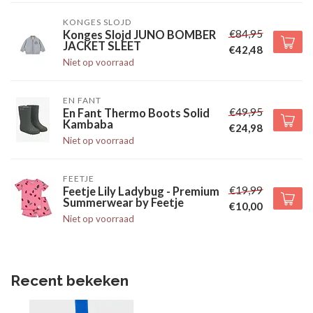
KONGES SLOJD
€84,95
Konges Slojd JUNO BOMBER
JACKET SLEET
€42,48
Niet op voorraad
EN FANT
€49,95
En Fant Thermo Boots Solid
Kambaba
€24,98
Niet op voorraad
FEETJE
€19,99
Feetje Lily Ladybug - Premium
Summerwear by Feetje
€10,00
Niet op voorraad
Recent bekeken