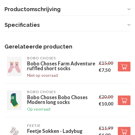
Productomschrijving
Specificaties
Gerelateerde producten
BOBO CHOSES
€15,00
Bobo Choses Farm Adventure
ruffled short socks
€7,50
Niet op voorraad
BOBO CHOSES
€20,00
Bobo Choses Bobo Choses
Modern long socks
€10,00
Op voorraad
FEETJE
€11,99
Feetje Sokken - Ladybug
€6,00