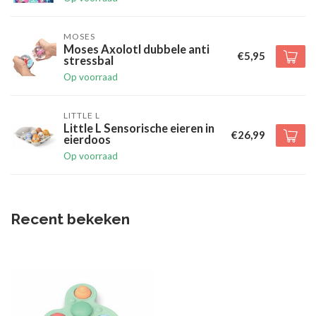
MOSES
Moses Axolotl dubbele anti
€5,95
stressbal
Op voorraad
LITTLE L
Little L Sensorische eieren in
€26,99
eierdoos
Op voorraad
Recent bekeken