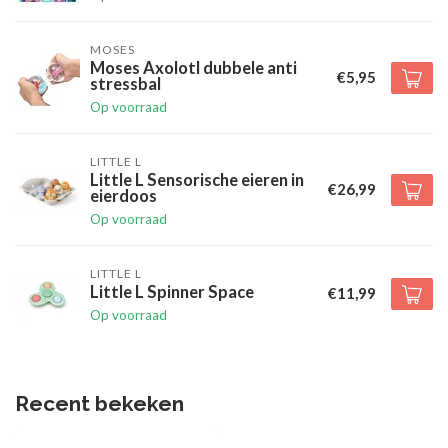
MOSES
Moses Axolotl dubbele anti
€5,95
stressbal
Op voorraad
LITTLE L
Little L Sensorische eieren in
€26,99
eierdoos
Op voorraad
LITTLE L
Little L Spinner Space
€11,99
Op voorraad
Recent bekeken