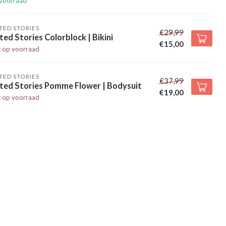
voorraad
TED STORIES
€29,99
ted Stories Colorblock | Bikini
€15,00
t op voorraad
TED STORIES
€37,99
lted Stories Pomme Flower | Bodysuit
€19,00
t op voorraad