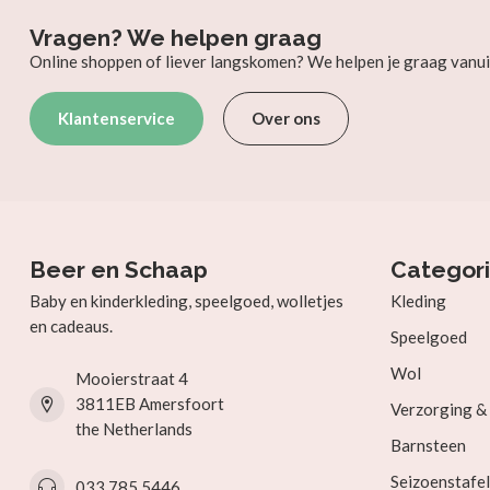
Vragen? We helpen graag
Online shoppen of liever langskomen? We helpen je graag vanui
Klantenservice
Over ons
Beer en Schaap
Categor
Baby en kinderkleding, speelgoed, wolletjes
Kleding
en cadeaus.
Speelgoed
Wol
Mooierstraat 4
3811EB Amersfoort
Verzorging 
the Netherlands
Barnsteen
Seizoenstafel
033 785 5446