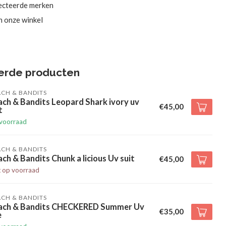
ecteerde merken
in onze winkel
erde producten
CH & BANDITS
ch & Bandits Leopard Shark ivory uv
€45,00
t
voorraad
CH & BANDITS
ch & Bandits Chunk a licious Uv suit
€45,00
t op voorraad
CH & BANDITS
ach & Bandits CHECKERED Summer Uv
€35,00
e