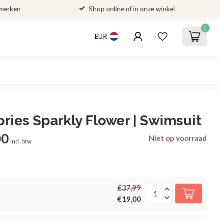
 merken
Shop online of in onze winkel
0
EUR
ories Sparkly Flower | Swimsuit
00
Niet op voorraad
Incl. btw
€37,99
€19,00