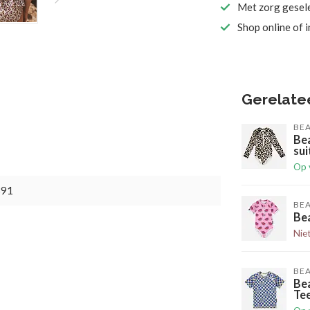
Met zorg gesel
Shop online of 
Gerelate
BEA
Bea
sui
Op 
391
BEA
Bea
Nie
BEA
Be
Te