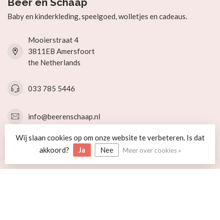
Beer en Schaap
Baby en kinderkleding, speelgoed, wolletjes en cadeaus.
Mooierstraat 4
3811EB Amersfoort
the Netherlands
033 785 5446
info@beerenschaap.nl
Wij slaan cookies op om onze website te verbeteren. Is dat
Categorieën
akkoord?
Ja
Nee
Meer over cookies »
Informatie
Mijn account