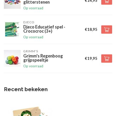
€14,95
glitterstenen
Op voorraad
DJECO
Djeco Educatief spel -
€18,95
Crococroc (3+)
Op voorraad
GRIMM'S
Grimm's Regenboog
€19,95
grijpspeeltje
Op voorraad
Recent bekeken