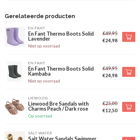
Gerelateerde producten
EN FANT
€49,95
En Fant Thermo Boots Solid
Lavender
€24,98
Niet op voorraad
EN FANT
€49,95
En Fant Thermo Boots Solid
Kambaba
€24,98
Niet op voorraad
LIEWOOD
€25,00
Liewood Bre Sandals with
Charms Peach / Dark rose
€12,50
Op voorraad
SALT WATER
Salt Water Sandals Swimmer