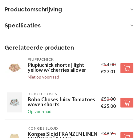
Productomschrijving
Specificaties
Gerelateerde producten
PIUPIUCHICK
€54,00
Piupiuchick shorts | light
yellow w/ cherries allover
€27,01
Niet op voorraad
BOBO CHOSES
€50,00
Bobo Choses Juicy Tomatoes
woven shorts
€25,00
Op voorraad
KONGES SLOJD
€49,95
Konges Slojd FRANZEN LINEN