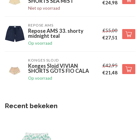
SHORTS SEA MIST
€24,98
Niet op voorraad
REPOSE AMS
€55,00
Repose AMS 33. shorty
midnight teal
€27,51
Op voorraad
KONGES SLOJD
€42,95
Konges Slojd VIVIAN
SHORTS GOTS FIO CALA
€21,48
Op voorraad
Recent bekeken