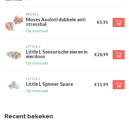
MOSES
Moses Axolotl dubbele anti
€5,95
stressbal
Op voorraad
LITTLE L
Little L Sensorische eieren in
€26,99
eierdoos
Op voorraad
LITTLE L
Little L Spinner Space
€11,99
Op voorraad
Recent bekeken