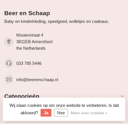
Beer en Schaap
Baby en kinderkleding, speelgoed, wolletjes en cadeaus.
Mooierstraat 4
3811EB Amersfoort
the Netherlands
033 785 5446
info@beerenschaap.nl
Categorieën
Wij slaan cookies op om onze website te verbeteren. Is dat
Informatie
akkoord?
Ja
Nee
Meer over cookies »