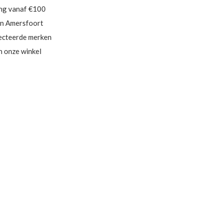
ing vanaf €100
in Amersfoort
ecteerde merken
in onze winkel