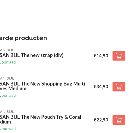
erde producten
AN BIJL
AN BIJL The new strap (div)
€14,90
voorraad
AN BIJL
SAN BIJL The New Shopping Bag Multi
€34,90
ives Medium
voorraad
AN BIJL
SAN BIJL The New Pouch Try & Coral
€22,90
dium
voorraad