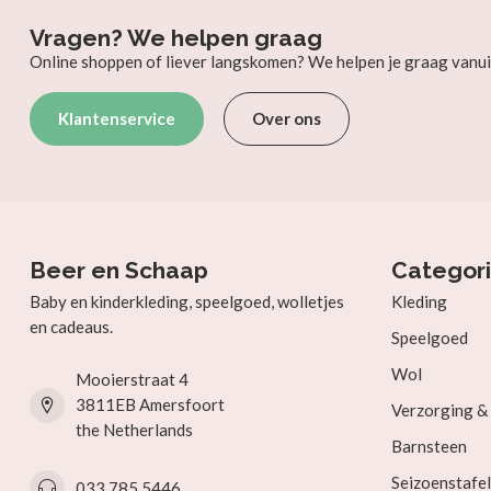
Vragen? We helpen graag
Online shoppen of liever langskomen? We helpen je graag vanui
Klantenservice
Over ons
Beer en Schaap
Categor
Baby en kinderkleding, speelgoed, wolletjes
Kleding
en cadeaus.
Speelgoed
Wol
Mooierstraat 4
3811EB Amersfoort
Verzorging 
the Netherlands
Barnsteen
Seizoenstafel
033 785 5446