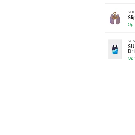
SLI
Sli
Op 
SUS
SU
Dri
Op 