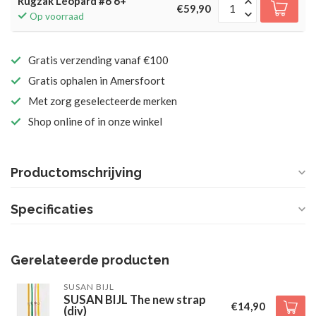
Rugzak Léopard #6 6+
€59,90
Op voorraad
Gratis verzending vanaf €100
Gratis ophalen in Amersfoort
Met zorg geselecteerde merken
Shop online of in onze winkel
Productomschrijving
Specificaties
Gerelateerde producten
SUSAN BIJL
SUSAN BIJL The new strap
€14,90
(div)