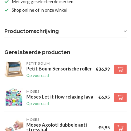
Met zorg geselecteerde merken
Shop online of in onze winkel
Productomschrijving
Gerelateerde producten
PETIT BOUM
Petit Boum Sensorische roller
€36,99
Op voorraad
MOSES
Moses Let it flow relaxing lava
€6,95
Op voorraad
MOSES
Moses Axolotl dubbele anti
€5,95
stressbal