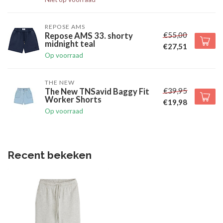
REPOSE AMS
€55,00
Repose AMS 33. shorty
midnight teal
€27,51
Op voorraad
THE NEW
€39,95
The New TNSavid Baggy Fit
Worker Shorts
€19,98
Op voorraad
Recent bekeken