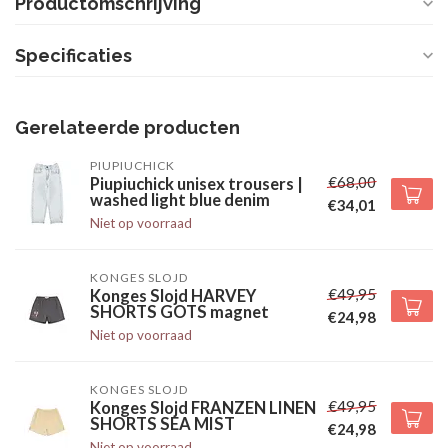
Productomschrijving
Specificaties
Gerelateerde producten
PIUPIUCHICK
€68,00
Piupiuchick unisex trousers |
washed light blue denim
€34,01
Niet op voorraad
KONGES SLOJD
€49,95
Konges Slojd HARVEY
SHORTS GOTS magnet
€24,98
Niet op voorraad
KONGES SLOJD
€49,95
Konges Slojd FRANZEN LINEN
SHORTS SEA MIST
€24,98
Niet op voorraad