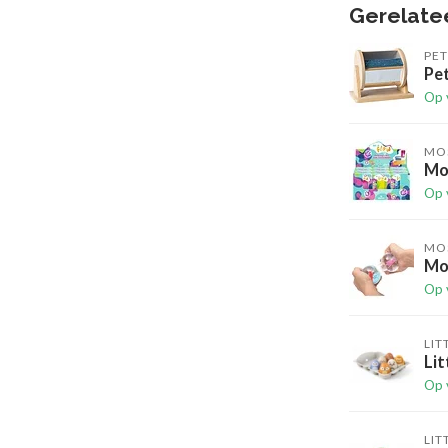
Gerelate
PE
Pet
Op 
MO
Mos
Op 
MO
Mos
Op 
LIT
Lit
Op 
LIT