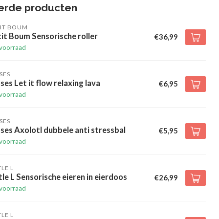
erde producten
TIT BOUM
it Boum Sensorische roller
€36,99
voorraad
SES
es Let it flow relaxing lava
€6,95
voorraad
SES
es Axolotl dubbele anti stressbal
€5,95
voorraad
TLE L
tle L Sensorische eieren in eierdoos
€26,99
voorraad
TLE L