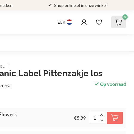
 merken
Shop online of in onze winkel
0
EUR
BEL
tanic Label Pittenzakje los
Op voorraad
ncl. btw
 Flowers
€5,99