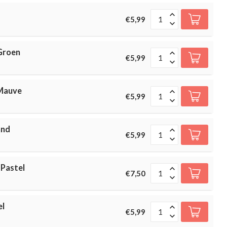
€5,99
 Groen
€5,99
 Mauve
€5,99
and
€5,99
 Pastel
€7,50
el
€5,99