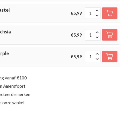
astel
€5,99
uchsia
€5,99
urple
€5,99
ing vanaf €100
in Amersfoort
ecteerde merken
in onze winkel