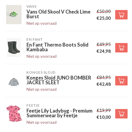
VANS
€50,00
Vans Old Skool V Check Lime
Burst
€25,00
Niet op voorraad
EN FANT
€49,95
En Fant Thermo Boots Solid
Kambaba
€24,98
Niet op voorraad
KONGES SLOJD
€84,95
Konges Slojd JUNO BOMBER
JACKET SLEET
€42,48
Niet op voorraad
FEETJE
€19,99
Feetje Lily Ladybug - Premium
Summerwear by Feetje
€10,00
Niet op voorraad