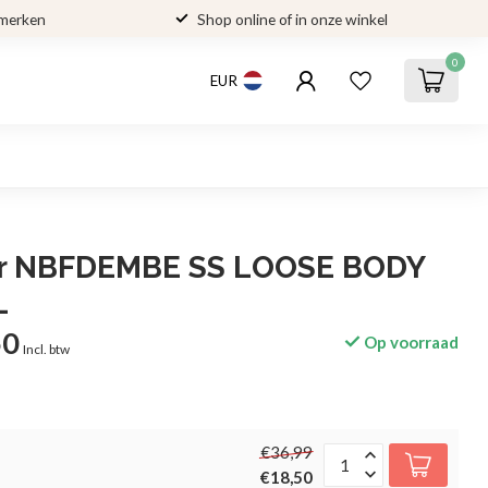
 merken
Shop online of in onze winkel
0
EUR
lier NBFDEMBE SS LOOSE BODY
L
50
Op voorraad
Incl. btw
€36,99
€18,50