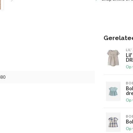
Gerelate
LIL
Li
DR
Op 
480
BO
Bob
dr
Op 
BO
Bo
Op 