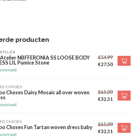
erde producten
' ATELIER
€54,99
l' Atelier NBFFERONIA SS LOOSE BODY
ESS LIL Pumice Stone
€27,50
voorraad
BO CHOSES
€65,00
o Choses Daisy Mosaic all over woven
ess
€32,51
voorraad
BO CHOSES
€65,00
bo Choses Fun Tartan woven dress baby
€32,51
voorraad