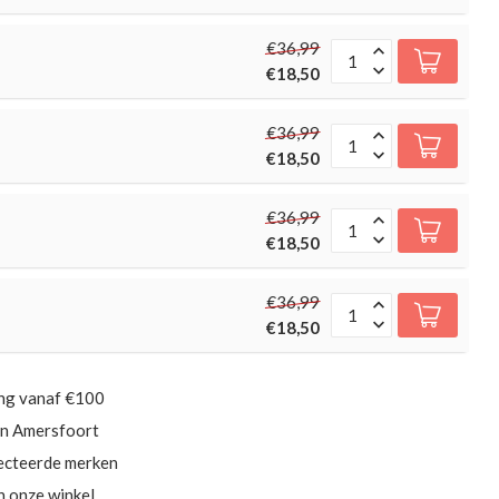
€36,99
€18,50
€36,99
€18,50
€36,99
€18,50
€36,99
€18,50
ing vanaf €100
in Amersfoort
ecteerde merken
in onze winkel