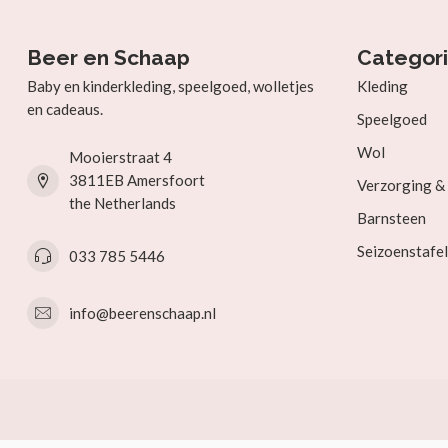
Beer en Schaap
Categor
Baby en kinderkleding, speelgoed, wolletjes
Kleding
en cadeaus.
Speelgoed
Wol
Mooierstraat 4
3811EB Amersfoort
Verzorging 
the Netherlands
Barnsteen
Seizoenstafel
033 785 5446
info@beerenschaap.nl