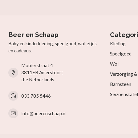
Beer en Schaap
Categor
Baby en kinderkleding, speelgoed, wolletjes
Kleding
en cadeaus.
Speelgoed
Wol
Mooierstraat 4
3811EB Amersfoort
Verzorging 
the Netherlands
Barnsteen
Seizoenstafel
033 785 5446
info@beerenschaap.nl