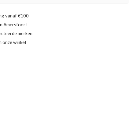
ing vanaf €100
in Amersfoort
ecteerde merken
in onze winkel