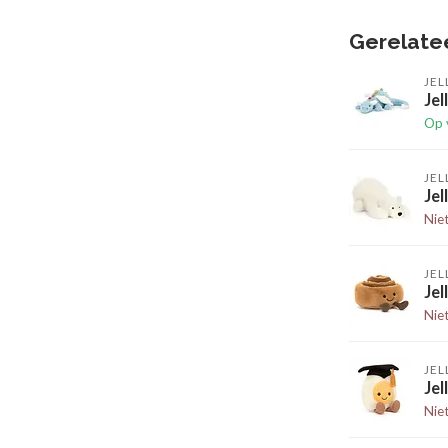
Gerelate
JEL
Jel
Op 
JEL
Jel
Nie
JEL
Je
Nie
JEL
Jel
Nie