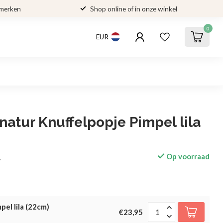
 merken
Shop online of in onze winkel
0
EUR
atur Knuffelpopje Pimpel lila
Op voorraad
w
pel lila (22cm)
€23,95