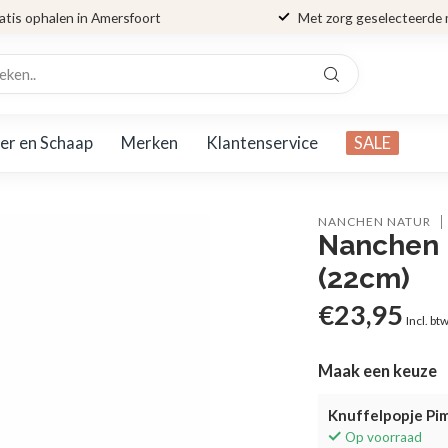
atis ophalen in Amersfoort
Met zorg geselecteerde
er en Schaap
Merken
Klantenservice
SALE
NANCHEN NATUR
Nanchen n
(22cm)
€23,95
Incl. bt
Maak een keuze
Knuffelpopje Pim
Op voorraad