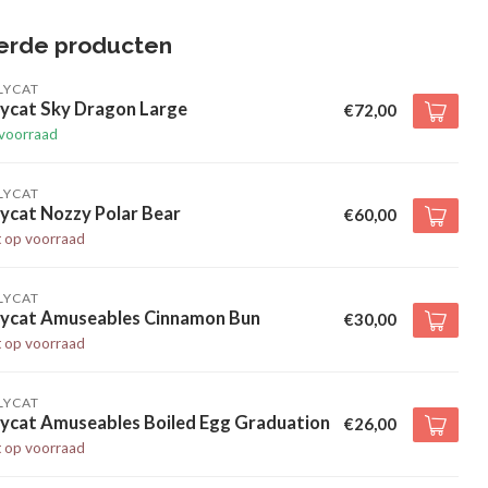
erde producten
LYCAT
lycat Sky Dragon Large
€72,00
voorraad
LYCAT
lycat Nozzy Polar Bear
€60,00
t op voorraad
LYCAT
llycat Amuseables Cinnamon Bun
€30,00
t op voorraad
LYCAT
lycat Amuseables Boiled Egg Graduation
€26,00
t op voorraad