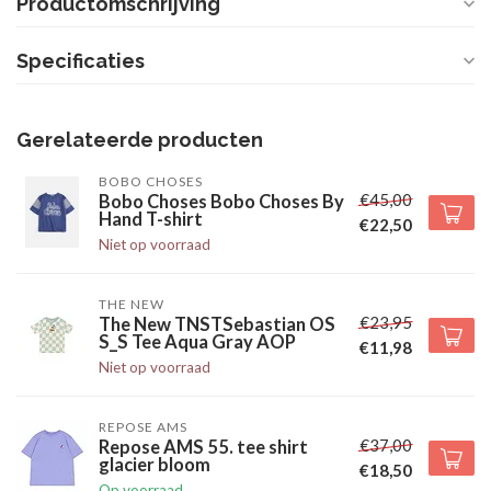
Productomschrijving
Specificaties
Gerelateerde producten
BOBO CHOSES
€45,00
Bobo Choses Bobo Choses By
Hand T-shirt
€22,50
Niet op voorraad
THE NEW
€23,95
The New TNSTSebastian OS
S_S Tee Aqua Gray AOP
€11,98
Niet op voorraad
REPOSE AMS
€37,00
Repose AMS 55. tee shirt
glacier bloom
€18,50
Op voorraad