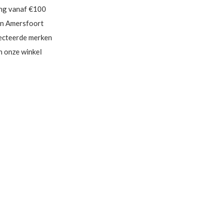
ing vanaf €100
in Amersfoort
ecteerde merken
in onze winkel