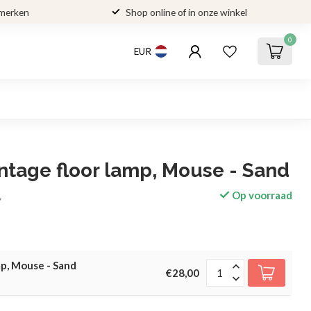
 merken
Shop online of in onze winkel
0
EUR
ntage floor lamp, Mouse - Sand
Op voorraad
w
mp, Mouse - Sand
€28,00