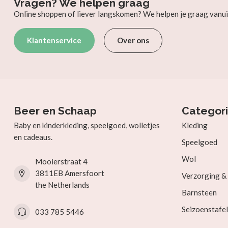
Vragen? We helpen graag
Online shoppen of liever langskomen? We helpen je graag vanui
Klantenservice
Over ons
Beer en Schaap
Categor
Baby en kinderkleding, speelgoed, wolletjes
Kleding
en cadeaus.
Speelgoed
Wol
Mooierstraat 4
3811EB Amersfoort
Verzorging 
the Netherlands
Barnsteen
Seizoenstafel
033 785 5446