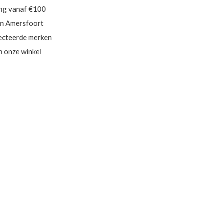
ing vanaf €100
in Amersfoort
ecteerde merken
in onze winkel