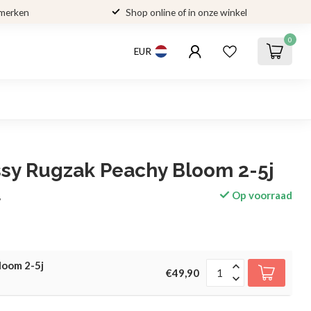
 merken
Shop online of in onze winkel
0
EUR
ssy Rugzak Peachy Bloom 2-5j
Op voorraad
w
loom 2-5j
€49,90