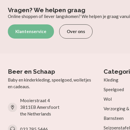
Vragen? We helpen graag
Online shoppen of liever langskomen? We helpen je graag vanui
Klantenservice
Over ons
Beer en Schaap
Categor
Baby en kinderkleding, speelgoed, wolletjes
Kleding
en cadeaus.
Speelgoed
Wol
Mooierstraat 4
3811EB Amersfoort
Verzorging 
the Netherlands
Barnsteen
Seizoenstafel
033 785 5446