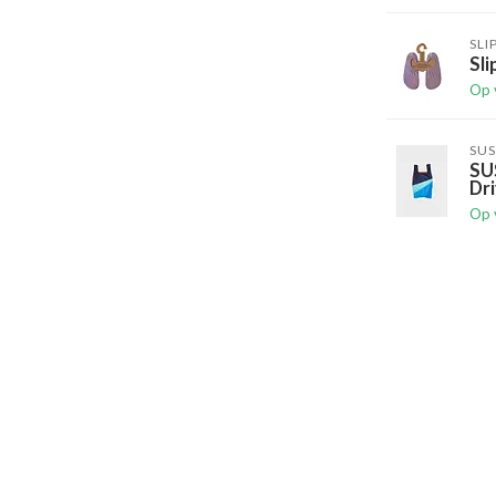
SLI
Sli
Op 
SUS
SU
Dri
Op 