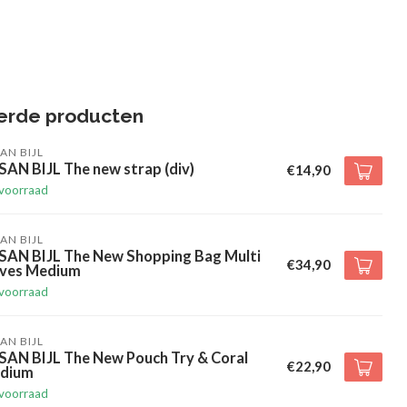
erde producten
AN BIJL
AN BIJL The new strap (div)
€14,90
voorraad
AN BIJL
SAN BIJL The New Shopping Bag Multi
€34,90
ives Medium
voorraad
AN BIJL
SAN BIJL The New Pouch Try & Coral
€22,90
dium
voorraad