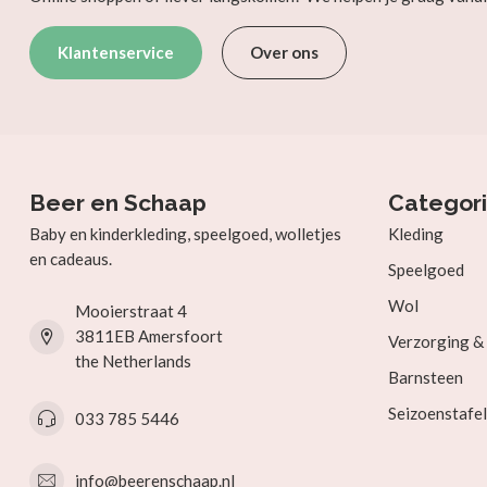
Klantenservice
Over ons
Beer en Schaap
Categor
Baby en kinderkleding, speelgoed, wolletjes
Kleding
en cadeaus.
Speelgoed
Wol
Mooierstraat 4
3811EB Amersfoort
Verzorging 
the Netherlands
Barnsteen
Seizoenstafel
033 785 5446
info@beerenschaap.nl