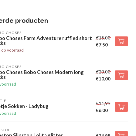
erde producten
BO CHOSES
€15,00
bo Choses Farm Adventure ruffled short
cks
€7,50
t op voorraad
BO CHOSES
€20,00
bo Choses Bobo Choses Modern long
cks
€10,00
voorraad
TJE
€11,99
tje Sokken - Ladybug
€6,00
voorraad
PSTOP
pstop Slipstop Lolita glitter
€24,95