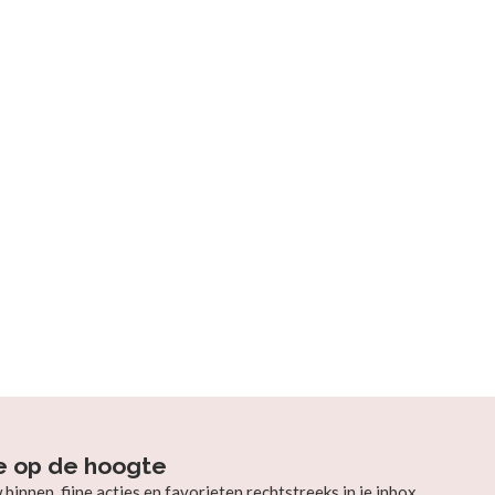
e op de hoogte
innen, fijne acties en favorieten rechtstreeks in je inbox.