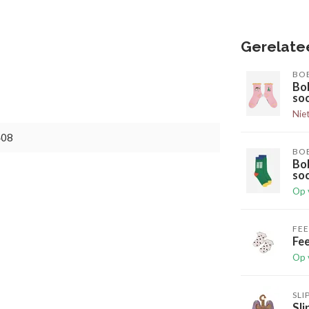
Gerelate
BO
Bo
so
Nie
408
BO
Bo
so
Op 
FEE
Fee
Op 
SLI
Sli