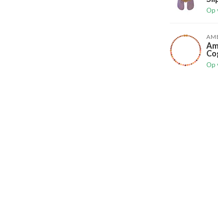
Op 
AM
Am
Cog
Op 