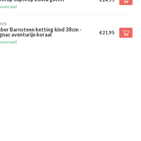
voorraad
BER
ber Barnsteen ketting kind 38cm -
€21,95
nac aventurijn koraal
voorraad