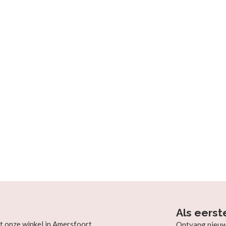
Als eerst
t onze winkel in Amersfoort.
Ontvang nieuw b