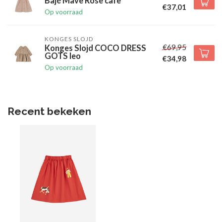
Bajé Mave Rose cafe
€37,01
Op voorraad
KONGES SLOJD
€69,95
Konges Slojd COCO DRESS
GOTS leo
€34,98
Op voorraad
Recent bekeken