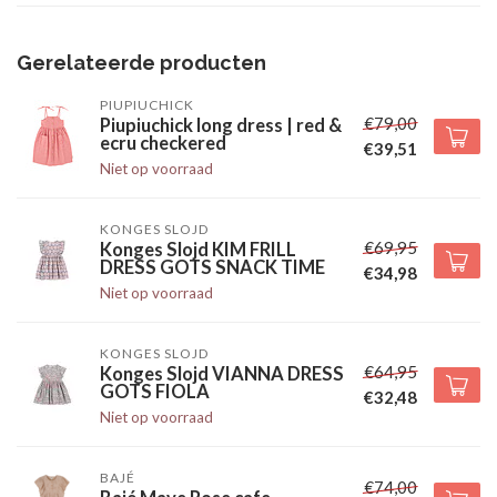
Gerelateerde producten
PIUPIUCHICK
€79,00
Piupiuchick long dress | red &
ecru checkered
€39,51
Niet op voorraad
KONGES SLOJD
€69,95
Konges Slojd KIM FRILL
DRESS GOTS SNACK TIME
€34,98
Niet op voorraad
KONGES SLOJD
€64,95
Konges Slojd VIANNA DRESS
GOTS FIOLA
€32,48
Niet op voorraad
BAJÉ
€74,00