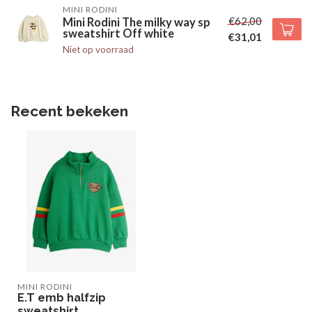
MINI RODINI
€62,00
Mini Rodini The milky way sp
sweatshirt Off white
€31,01
Niet op voorraad
Recent bekeken
MINI RODINI
E.T emb halfzip
sweatshirt