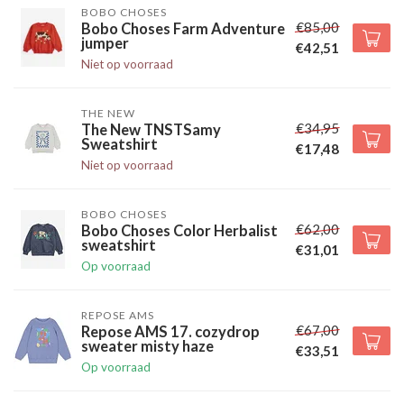
BOBO CHOSES
€85,00
Bobo Choses Farm Adventure
jumper
€42,51
Niet op voorraad
THE NEW
€34,95
The New TNSTSamy
Sweatshirt
€17,48
Niet op voorraad
BOBO CHOSES
€62,00
Bobo Choses Color Herbalist
sweatshirt
€31,01
Op voorraad
REPOSE AMS
€67,00
Repose AMS 17. cozydrop
sweater misty haze
€33,51
Op voorraad