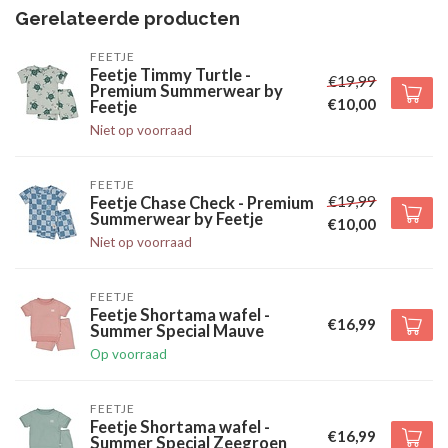
Gerelateerde producten
FEETJE
Feetje Timmy Turtle -
€19,99
Premium Summerwear by
€10,00
Feetje
Niet op voorraad
FEETJE
€19,99
Feetje Chase Check - Premium
Summerwear by Feetje
€10,00
Niet op voorraad
FEETJE
Feetje Shortama wafel -
€16,99
Summer Special Mauve
Op voorraad
FEETJE
Feetje Shortama wafel -
€16,99
Summer Special Zeegroen