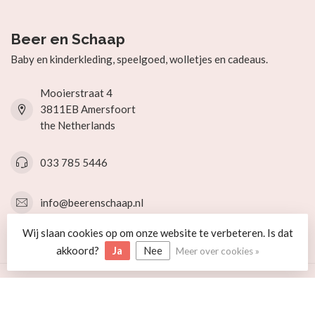
Beer en Schaap
Baby en kinderkleding, speelgoed, wolletjes en cadeaus.
Mooierstraat 4
3811EB Amersfoort
the Netherlands
033 785 5446
info@beerenschaap.nl
Wij slaan cookies op om onze website te verbeteren. Is dat
Categorieën
akkoord?
Ja
Nee
Meer over cookies »
Informatie