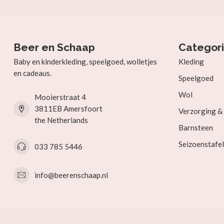
Beer en Schaap
Categor
Baby en kinderkleding, speelgoed, wolletjes
Kleding
en cadeaus.
Speelgoed
Wol
Mooierstraat 4
3811EB Amersfoort
Verzorging 
the Netherlands
Barnsteen
Seizoenstafel
033 785 5446
info@beerenschaap.nl