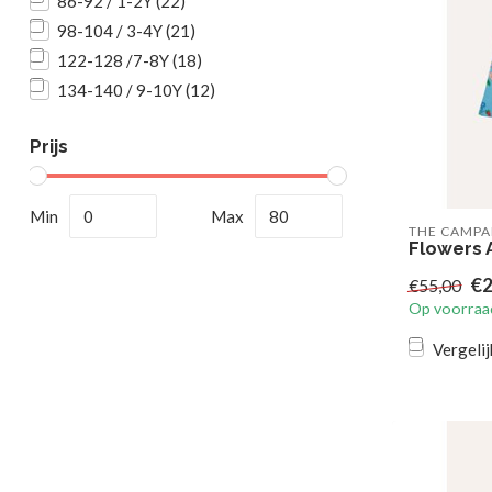
86-92 / 1-2Y
(22)
98-104 / 3-4Y
(21)
122-128 /7-8Y
(18)
134-140 / 9-10Y
(12)
Prijs
Min
Max
THE CAMP
Flowers A
€2
€55,00
Op voorraa
Vergelij