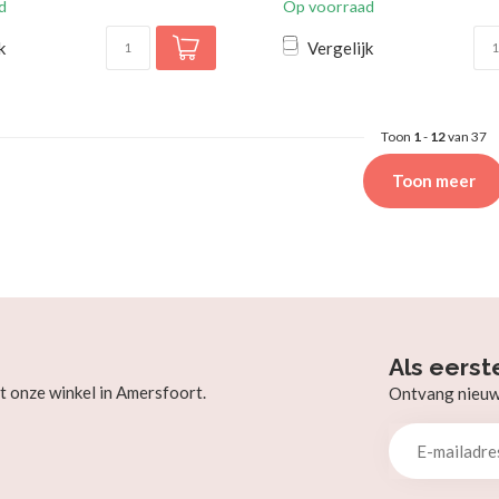
d
Op voorraad
k
Vergelijk
Toon
1
-
12
van 37
Toon meer
Als eerst
t onze winkel in Amersfoort.
Ontvang nieuw b