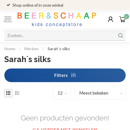
Shop online of in onze winkel
0
MENU
Home
/
Merken
/
Sarah´s silks
Sarah´s silks
Filters
Geen producten gevonden!
GA VERDER MET WINKELEN