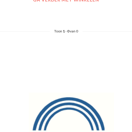
Toon
1
-
0
van 0