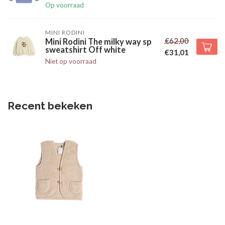
Op voorraad
MINI RODINI
€62,00
Mini Rodini The milky way sp
sweatshirt Off white
€31,01
Niet op voorraad
Recent bekeken