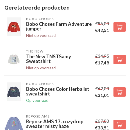
Gerelateerde producten
BOBO CHOSES
€85,00
Bobo Choses Farm Adventure
jumper
€42,51
Niet op voorraad
THE NEW
€34,95
The New TNSTSamy
Sweatshirt
€17,48
Niet op voorraad
BOBO CHOSES
€62,00
Bobo Choses Color Herbalist
sweatshirt
€31,01
Op voorraad
REPOSE AMS
€67,00
Repose AMS 17. cozydrop
sweater misty haze
€33,51