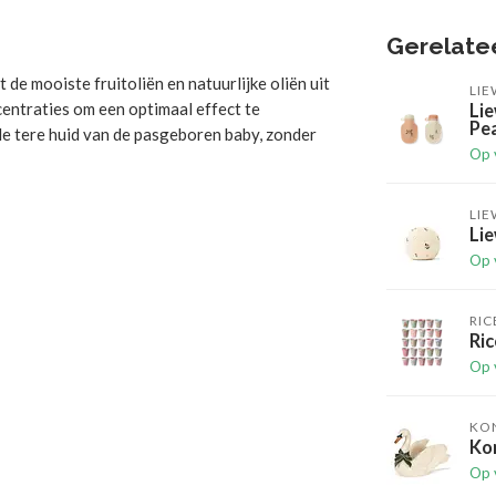
Gerelate
de mooiste fruitoliën en natuurlijke oliën uit
LI
ncentraties om een optimaal effect te
Lie
Pea
e tere huid van de pasgeboren baby, zonder
Op 
LI
Lie
Op 
RIC
Ric
Op 
KO
Ko
Op 