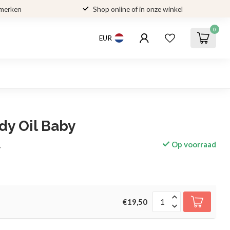
 merken
Shop online of in onze winkel
0
EUR
dy Oil Baby
Op voorraad
w
€19,50