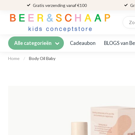
Gratis verzending vanaf €100
Gr
Cadeaubon
BLOGS van Be
Alle categorieën
Home
/
Body Oil Baby