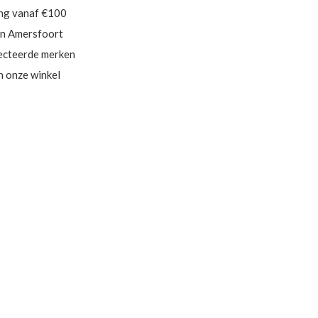
ing vanaf €100
in Amersfoort
ecteerde merken
in onze winkel