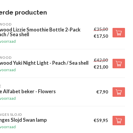
erde producten
EWOOD
€35,00
wood Lizzie Smoothie Bottle 2-Pack
ch / Sea shell
€17,50
voorraad
EWOOD
€42,00
wood Yuki Night Light - Peach / Sea shell
€21,00
voorraad
E
e Alfabet beker - Flowers
€7,90
voorraad
NGES SLOJD
nges Slojd Swan lamp
€59,95
voorraad