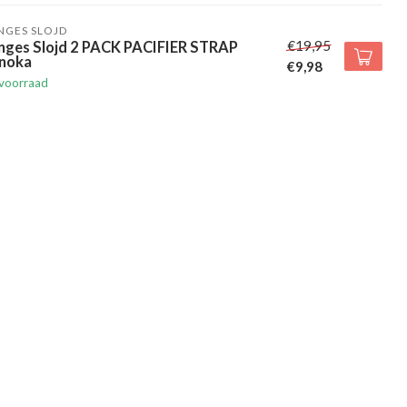
NGES SLOJD
€19,95
nges Slojd 2 PACK PACIFIER STRAP
noka
€9,98
voorraad