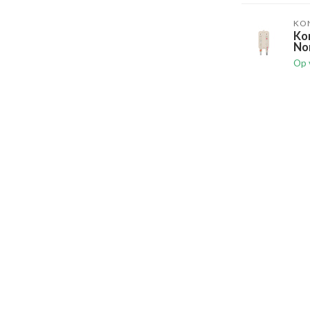
KO
Ko
No
Op 