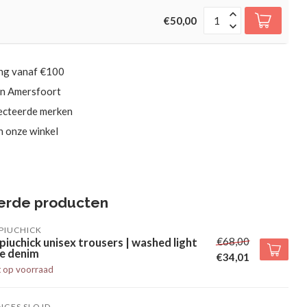
€50,00
ing vanaf €100
in Amersfoort
ecteerde merken
in onze winkel
erde producten
PIUCHICK
€68,00
piuchick unisex trousers | washed light
ue denim
€34,01
t op voorraad
NGES SLOJD