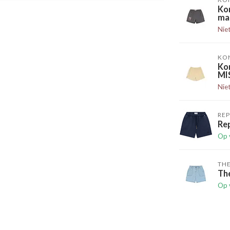
Ko
ma
Nie
KO
Ko
MI
Nie
RE
Re
Op 
TH
Th
Op 