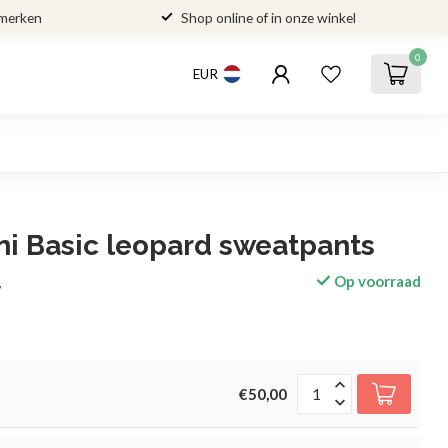
 merken
Shop online of in onze winkel
0
EUR
ni Basic leopard sweatpants
Op voorraad
w
€50,00