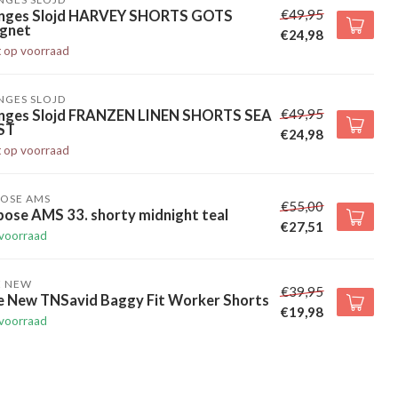
€49,95
nges Slojd HARVEY SHORTS GOTS
gnet
€24,98
t op voorraad
NGES SLOJD
€49,95
nges Slojd FRANZEN LINEN SHORTS SEA
ST
€24,98
t op voorraad
POSE AMS
€55,00
pose AMS 33. shorty midnight teal
€27,51
voorraad
E NEW
€39,95
e New TNSavid Baggy Fit Worker Shorts
€19,98
voorraad