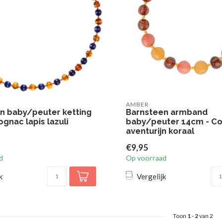
AMBER
n baby/peuter ketting
Barnsteen armband
gnac lapis lazuli
baby/peuter 14cm - C
aventurijn koraal
€9,95
d
Op voorraad
k
Vergelijk
Toon
1
-
2
van 2