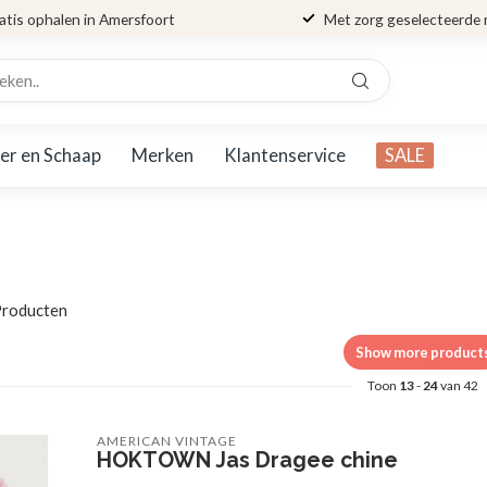
atis ophalen in Amersfoort
Met zorg geselecteerde
er en Schaap
Merken
Klantenservice
SALE
roducten
Show more product
Toon
13
-
24
van 42
AMERICAN VINTAGE
HOKTOWN Jas Dragee chine