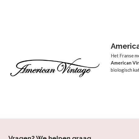
America
Het Franse m
American Vi
biologisch ka
Vragen? We helpen graag